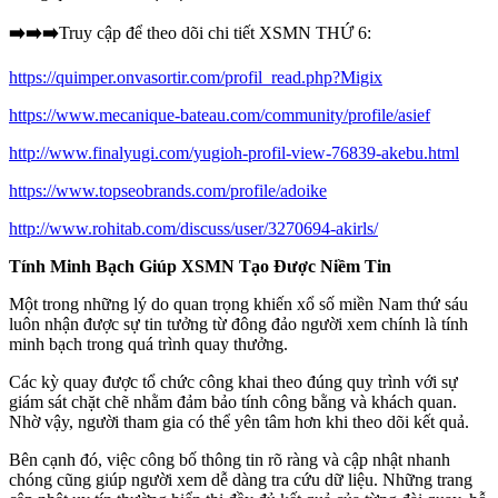
➡️➡️➡️
Truy cập để theo dõi chi tiết XSMN THỨ 6:
https://quimper.onvasortir.com/profil_read.php?Migix
https://www.mecanique-bateau.com/community/profile/asief
http://www.finalyugi.com/yugioh-profil-view-76839-akebu.html
https://www.topseobrands.com/profile/adoike
http://www.rohitab.com/discuss/user/3270694-akirls/
Tính Minh Bạch Giúp XSMN Tạo Được Niềm Tin
Một trong những lý do quan trọng khiến xổ số miền Nam thứ sáu
luôn nhận được sự tin tưởng từ đông đảo người xem chính là tính
minh bạch trong quá trình quay thưởng.
Các kỳ quay được tổ chức công khai theo đúng quy trình với sự
giám sát chặt chẽ nhằm đảm bảo tính công bằng và khách quan.
Nhờ vậy, người tham gia có thể yên tâm hơn khi theo dõi kết quả.
Bên cạnh đó, việc công bố thông tin rõ ràng và cập nhật nhanh
chóng cũng giúp người xem dễ dàng tra cứu dữ liệu. Những trang