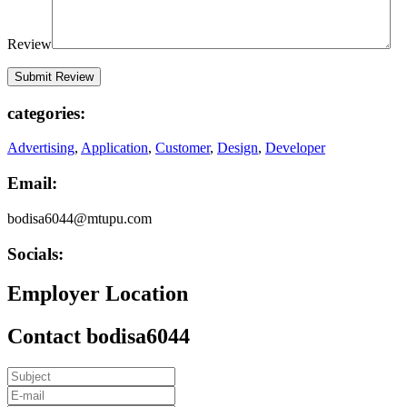
Review
categories:
Advertising
,
Application
,
Customer
,
Design
,
Developer
Email:
bodisa6044@mtupu.com
Socials:
Employer Location
Contact bodisa6044