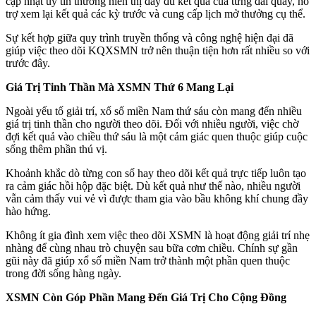
cập nhật uy tín thường hiển thị đầy đủ kết quả của từng đài quay, hỗ
trợ xem lại kết quả các kỳ trước và cung cấp lịch mở thưởng cụ thể.
Sự kết hợp giữa quy trình truyền thống và công nghệ hiện đại đã
giúp việc theo dõi KQXSMN trở nên thuận tiện hơn rất nhiều so với
trước đây.
Giá Trị Tinh Thần Mà XSMN Thứ 6 Mang Lại
Ngoài yếu tố giải trí, xổ số miền Nam thứ sáu còn mang đến nhiều
giá trị tinh thần cho người theo dõi. Đối với nhiều người, việc chờ
đợi kết quả vào chiều thứ sáu là một cảm giác quen thuộc giúp cuộc
sống thêm phần thú vị.
Khoảnh khắc dò từng con số hay theo dõi kết quả trực tiếp luôn tạo
ra cảm giác hồi hộp đặc biệt. Dù kết quả như thế nào, nhiều người
vẫn cảm thấy vui vẻ vì được tham gia vào bầu không khí chung đầy
hào hứng.
Không ít gia đình xem việc theo dõi XSMN là hoạt động giải trí nhẹ
nhàng để cùng nhau trò chuyện sau bữa cơm chiều. Chính sự gần
gũi này đã giúp xổ số miền Nam trở thành một phần quen thuộc
trong đời sống hàng ngày.
XSMN Còn Góp Phần Mang Đến Giá Trị Cho Cộng Đồng