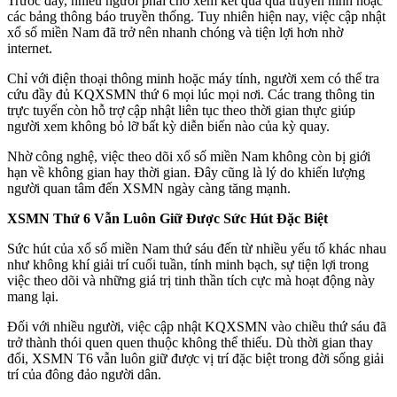
Trước đây, nhiều người phải chờ xem kết quả qua truyền hình hoặc
các bảng thông báo truyền thống. Tuy nhiên hiện nay, việc cập nhật
xổ số miền Nam đã trở nên nhanh chóng và tiện lợi hơn nhờ
internet.
Chỉ với điện thoại thông minh hoặc máy tính, người xem có thể tra
cứu đầy đủ KQXSMN thứ 6 mọi lúc mọi nơi. Các trang thông tin
trực tuyến còn hỗ trợ cập nhật liên tục theo thời gian thực giúp
người xem không bỏ lỡ bất kỳ diễn biến nào của kỳ quay.
Nhờ công nghệ, việc theo dõi xổ số miền Nam không còn bị giới
hạn về không gian hay thời gian. Đây cũng là lý do khiến lượng
người quan tâm đến XSMN ngày càng tăng mạnh.
XSMN Thứ 6 Vẫn Luôn Giữ Được Sức Hút Đặc Biệt
Sức hút của xổ số miền Nam thứ sáu đến từ nhiều yếu tố khác nhau
như không khí giải trí cuối tuần, tính minh bạch, sự tiện lợi trong
việc theo dõi và những giá trị tinh thần tích cực mà hoạt động này
mang lại.
Đối với nhiều người, việc cập nhật KQXSMN vào chiều thứ sáu đã
trở thành thói quen quen thuộc không thể thiếu. Dù thời gian thay
đổi, XSMN T6 vẫn luôn giữ được vị trí đặc biệt trong đời sống giải
trí của đông đảo người dân.