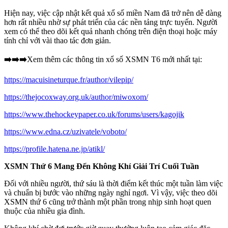
Hiện nay, việc cập nhật kết quả xổ số miền Nam đã trở nên dễ dàng
hơn rất nhiều nhờ sự phát triển của các nền tảng trực tuyến. Người
xem có thể theo dõi kết quả nhanh chóng trên điện thoại hoặc máy
tính chỉ với vài thao tác đơn giản.
➡️➡️➡️
Xem thêm các thông tin xổ số XSMN T6 mới nhất tại:
https://macuisineturque.fr/author/vilepip/
https://thejocoxway.org.uk/author/miwoxom/
https://www.thehockeypaper.co.uk/forums/users/kagojik
https://www.edna.cz/uzivatele/voboto/
https://profile.hatena.ne.jp/atikl/
XSMN Thứ 6 Mang Đến Không Khí Giải Trí Cuối Tuần
Đối với nhiều người, thứ sáu là thời điểm kết thúc một tuần làm việc
và chuẩn bị bước vào những ngày nghỉ ngơi. Vì vậy, việc theo dõi
XSMN thứ 6 cũng trở thành một phần trong nhịp sinh hoạt quen
thuộc của nhiều gia đình.