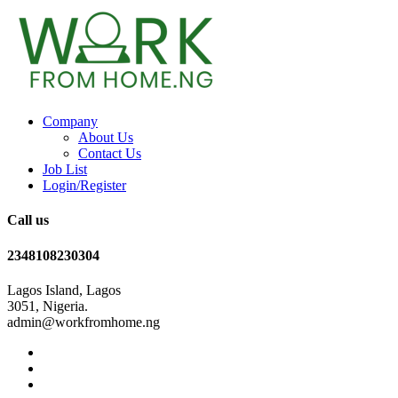
Company
About Us
Contact Us
Job List
Login/Register
Call us
2348108230304
Lagos Island, Lagos
3051, Nigeria.
admin@workfromhome.ng