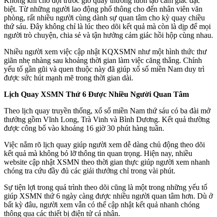
Không khí chờ đợi trước giờ quay thưởng luôn tạo cảm giác đặc
biệt. Từ những người lao động phổ thông cho đến nhân viên văn
phòng, rất nhiều người cùng dành sự quan tâm cho kỳ quay chiều
thứ sáu. Đây không chỉ là lúc theo dõi kết quả mà còn là dịp để mọi
người trò chuyện, chia sẻ và tận hưởng cảm giác hồi hộp cùng nhau.
Nhiều người xem việc cập nhật KQXSMN như một hình thức thư
giãn nhẹ nhàng sau khoảng thời gian làm việc căng thẳng. Chính
yếu tố gần gũi và quen thuộc này đã giúp xổ số miền Nam duy trì
được sức hút mạnh mẽ trong thời gian dài.
Lịch Quay XSMN Thứ 6 Được Nhiều Người Quan Tâm
Theo lịch quay truyền thống, xổ số miền Nam thứ sáu có ba đài mở
thưởng gồm Vĩnh Long, Trà Vinh và Bình Dương. Kết quả thường
được công bố vào khoảng 16 giờ 30 phút hàng tuần.
Việc nắm rõ lịch quay giúp người xem dễ dàng chủ động theo dõi
kết quả mà không bỏ lỡ thông tin quan trọng. Hiện nay, nhiều
website cập nhật XSMN theo thời gian thực giúp người xem nhanh
chóng tra cứu đầy đủ các giải thưởng chỉ trong vài phút.
Sự tiện lợi trong quá trình theo dõi cũng là một trong những yếu tố
giúp XSMN thứ 6 ngày càng được nhiều người quan tâm hơn. Dù ở
bất kỳ đâu, người xem vẫn có thể cập nhật kết quả nhanh chóng
thông qua các thiết bị điện tử cá nhân.