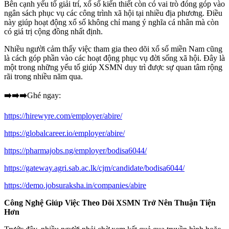
Bên cạnh yếu tố giải trí, xổ số kiến thiết còn có vai trò đóng góp vào
ngân sách phục vụ các công trình xã hội tại nhiều địa phương. Điều
này giúp hoạt động xổ số không chỉ mang ý nghĩa cá nhân mà còn
có giá trị cộng đồng nhất định.
Nhiều người cảm thấy việc tham gia theo dõi xổ số miền Nam cũng
là cách góp phần vào các hoạt động phục vụ đời sống xã hội. Đây là
một trong những yếu tố giúp XSMN duy trì được sự quan tâm rộng
rãi trong nhiều năm qua.
➡️➡️➡️
Ghé ngay:
https://hirewyre.com/employer/abire/
https://globalcareer.io/employer/abire/
https://pharmajobs.ng/employer/bodisa6044/
https://gateway.agri.sab.ac.lk/cjm/candidate/bodisa6044/
https://demo.jobsuraksha.in/companies/abire
Công Nghệ Giúp Việc Theo Dõi XSMN Trở Nên Thuận Tiện
Hơn