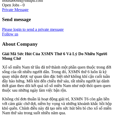
bodisa6044@mtupu.com
Open Jobs
-
0
Private Message
Send message
Please login to send a private message
Follow us
About Company
Giải Mã Sức Hút Của XSMN Thứ 6 Và Lý Do Nhiều Người
Mong Chờ
Xổ số miền Nam từ lâu đã trở thành một phần quen thuộc trong đời
sống của rất nhiều người dân. Trong đó, XSMN thứ 6 luôn là kỳ
quay nhận được sự quan tâm đặc biệt nhờ không khí cận cuối tuần
đầy hào hứng. Mỗi khi đến chiều thứ sáu, rất nhiều người lại dành
thời gian theo dõi kết quả xổ số miền Nam như một thói quen quen
thuộc sau những ngày làm việc bận rộn.
Không chỉ đơn thuần là hoạt động giải trí, XSMN T6 còn gắn liền
với cảm giác chờ đợi, niềm hy vọng và những khoảnh khắc hồi hộp
khó quên. Chính điều này đã tạo nên sức hút bền bỉ cho xổ số miền
Nam thứ sáu trong suốt nhiều năm qua.